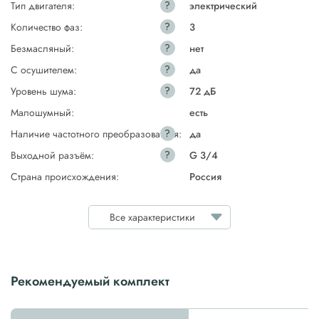
?
Тип двигателя:
электрический
?
Количество фаз:
3
?
Безмасляный:
нет
?
С осушителем:
да
?
Уровень шума:
72 дБ
Малошумный:
есть
?
Наличие частотного преобразователя:
да
?
Выходной разъём:
G 3/4
Страна происхождения:
Россия
Все характеристики
Рекомендуемый комплект