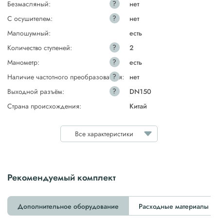
?
Безмасляный:
нет
?
С осушителем:
нет
Малошумный:
есть
?
Количество ступеней:
2
?
Манометр:
есть
?
Наличие частотного преобразователя:
нет
?
Выходной разъём:
DN150
Страна происхождения:
Китай
Все характеристики
Рекомендуемый комплект
Дополнительное оборудование
Расходные материалы