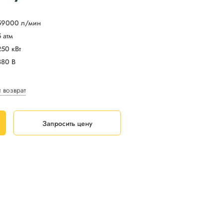
59000 л/мин
5 атм
250 кВт
380 В
и возврат
Запросить цену