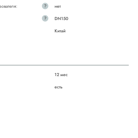
?
зователя:
нет
?
DN150
Китай
12 мес
есть