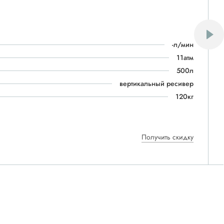
-л/мин
11атм
500л
вертикальный ресивер
120кг
Получить скидку