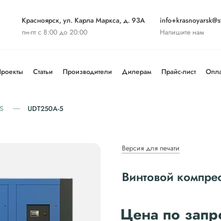
Красноярск, ул. Карла Маркса, д. 93А
info+krasnoyarsk@st
пн-пт с 8:00 до 20:00
Напишите нам
роекты
Статьи
Производители
Дилерам
Прайс-лист
Опла
S
UDT250A-5
Версия для печати
Винтовой компре
Цена по запр