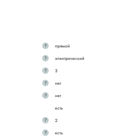
?
прямой
?
электрический
?
3
?
нет
?
нет
есть
?
2
?
есть