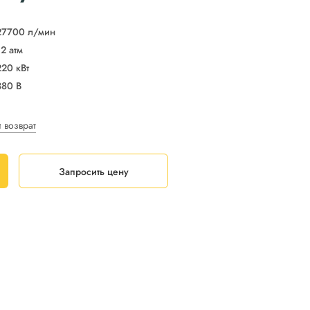
27700 л/мин
12 атм
220 кВт
380 В
и возврат
Запросить цену