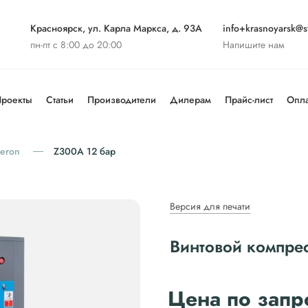
Красноярск, ул. Карла Маркса, д. 93А
info+krasnoyarsk@st
пн-пт с 8:00 до 20:00
Напишите нам
роекты
Статьи
Производители
Дилерам
Прайс-лист
Опла
leron
Z300A 12 бар
Версия для печати
Винтовой компрес
Цена по запр