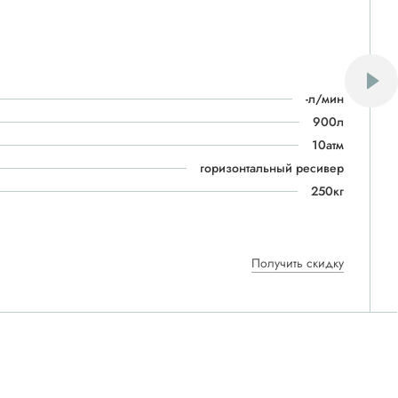
-л/мин
900л
10атм
горизонтальный ресивер
250кг
Получить скидку