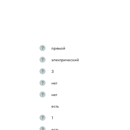
?
прямой
?
электрический
?
3
?
нет
?
нет
есть
?
1
?
есть