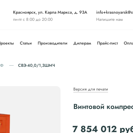
Красноярск, ул. Карла Маркса, д. 93А
info+krasnoyarsk@st
пн-пт с 8:00 до 20:00
Напишите нам
роекты
Статьи
Производители
Дилерам
Прайс-лист
Опла
ИФ
СВЭ-40,0/1,3ШМЧ
Версия для печати
Винтовой компр
7 854 012
ру