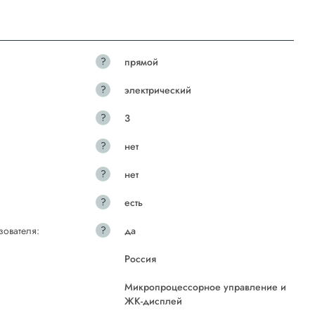
?
прямой
?
электрический
?
3
?
нет
?
нет
?
есть
?
зователя:
да
Россия
Микропроцессорное управление и
ЖК-дисплей